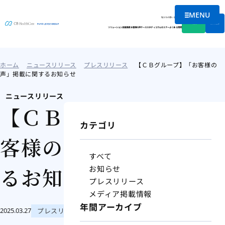
MENU
メニュー
私たちの想い
会社情報
資料DL
無料相談
ソリューション
支援実績
お客様の声
ケーススタディ
コラム
セミナー
よくある質問
ホーム
ニュースリリース
プレスリリース
【ＣＢグループ】「お客様の
声」掲載に関するお知らせ
ニュースリリース
【ＣＢグループ】「お
カテゴリ
客様の声」掲載に関す
すべて
るお知らせ
お知らせ
プレスリリース
メディア掲載情報
年間アーカイブ
プレスリリース
2025.03.27