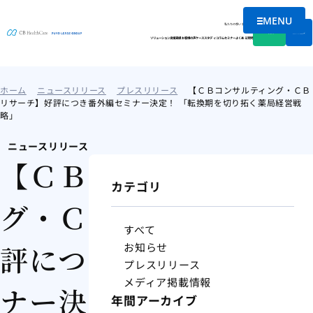
MENU
メニュー
私たちの想い
会社情報
資料DL
無料相談
ソリューション
支援実績
お客様の声
ケーススタディ
コラム
セミナー
よくある質問
ホーム
ニュースリリース
プレスリリース
【ＣＢコンサルティング・ＣＢ
リサーチ】好評につき番外編セミナー決定！ 「転換期を切り拓く薬局経営戦
略」
ニュースリリース
【ＣＢコンサルティン
カテゴリ
グ・ＣＢリサーチ】好
すべて
評につき番外編セミ
お知らせ
プレスリリース
メディア掲載情報
ナー決定！ 「転換期を
年間アーカイブ