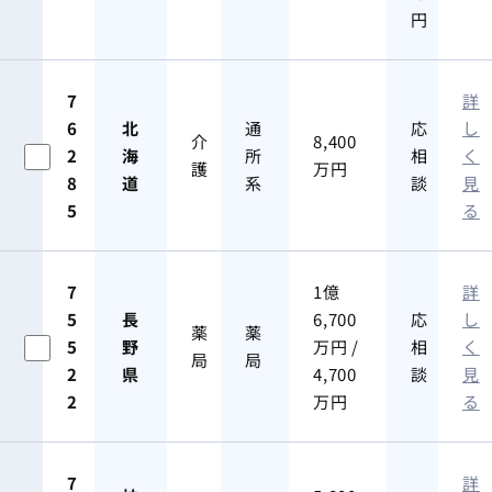
円
7
詳
6
北
通
応
し
介
8,400
2
海
所
相
く
護
万円
8
道
系
談
見
5
る
7
1億
詳
5
長
6,700
応
し
薬
薬
5
野
万円 /
相
く
局
局
2
県
4,700
談
見
2
万円
る
7
詳