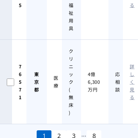
5
福
る
祉
用
具
ク
リ
7
ニ
詳
6
東
ッ
4億
応
し
医
5
京
ク
6,300
相
く
療
7
都
(
万円
談
見
1
無
る
床
)
1
2
3
8
…