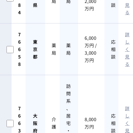
局
局
2,000
8
県
談
見
万円
4
る
7
詳
6,000
6
東
応
し
薬
薬
万円 /
6
京
相
く
局
局
3,000
5
都
談
見
万円
8
る
訪
問
系
7
、
詳
6
大
居
応
し
介
8,000
6
阪
宅
相
く
護
万円
3
府
・
談
見