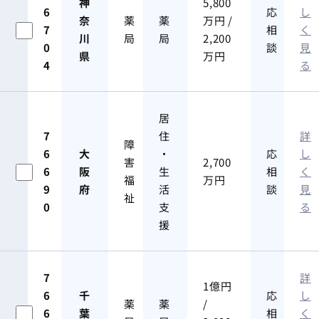
神
5,800
6
応
し
奈
薬
薬
万円 /
7
相
く
川
局
局
2,200
0
談
見
県
万円
4
る
居
7
住
詳
障
6
大
・
応
し
害
2,700
6
阪
生
相
く
福
万円
9
府
活
談
見
祉
0
支
る
援
7
詳
1億円
6
千
応
し
薬
薬
/
6
葉
相
く