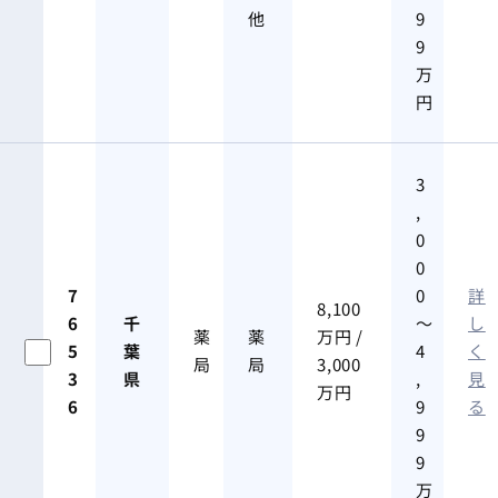
他
9
9
万
円
3
,
0
0
7
0
詳
8,100
6
千
～
し
薬
薬
万円 /
5
葉
4
く
局
局
3,000
3
県
,
見
万円
6
9
る
9
9
万