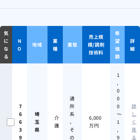
気
希
売上規
に
N
業
望
詳
地域
業態
模/調剤
な
O
種
価
細
技術料
る
額
1
,
0
通
0
7
所
0
詳
6
埼
系
～
し
介
6,000
6
玉
、
1
く
護
万円
3
県
そ
,
見
9
の
9
る