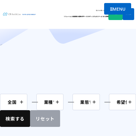
MENU
M&A案件情報
メニューを
私たちの想い
会社情報
資料DL
無料相談
ソリューション
支援実績
お客様の声
ケーススタディ
コラム
セミナー
よくある質問
ホーム
M&A案件情報
検索する
リセット