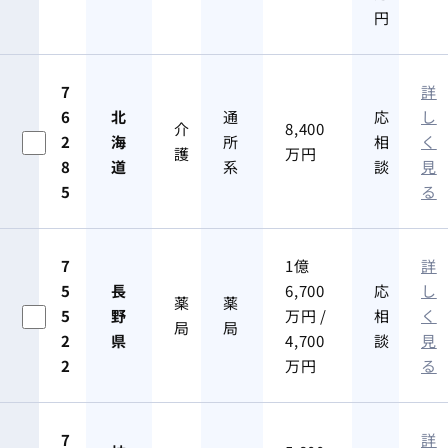
円
7
詳
6
北
通
応
し
介
8,400
2
海
所
相
く
護
万円
8
道
系
談
見
5
る
7
1億
詳
5
長
6,700
応
し
薬
薬
5
野
万円 /
相
く
局
局
2
県
4,700
談
見
2
万円
る
7
詳