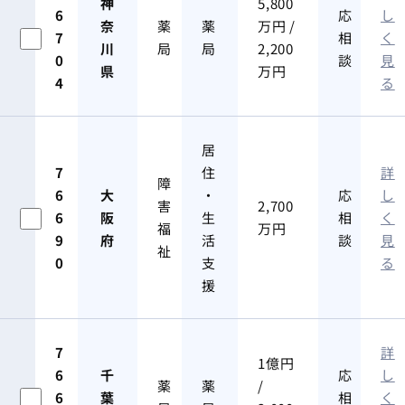
神
5,800
6
応
し
奈
薬
薬
万円 /
7
相
く
川
局
局
2,200
0
談
見
県
万円
4
る
居
7
住
詳
障
6
大
・
応
し
害
2,700
6
阪
生
相
く
福
万円
9
府
活
談
見
祉
0
支
る
援
7
詳
1億円
6
千
応
し
薬
薬
/
6
葉
相
く