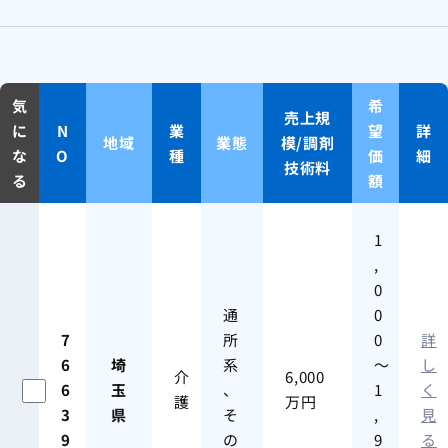
気
希
売上規
に
N
業
望
詳
地域
業態
模/調剤
な
O
種
価
細
技術料
る
額
1
,
0
通
0
7
所
0
詳
6
埼
系
～
し
介
6,000
6
玉
、
1
く
護
万円
3
県
そ
,
見
9
の
9
る