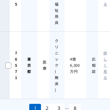
5
福
る
祉
用
具
ク
リ
7
ニ
詳
6
東
ッ
4億
応
し
医
5
京
ク
6,300
相
く
療
7
都
(
万円
談
見
1
無
る
床
)
1
2
3
8
…