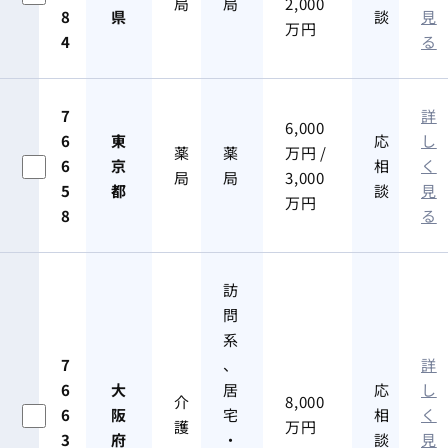
局
局
2,000
8
県
談
見
万円
4
る
7
詳
6,000
6
東
応
し
薬
薬
万円 /
6
京
相
く
局
局
3,000
5
都
談
見
万円
8
る
訪
問
系
7
、
詳
6
大
居
応
し
介
8,000
6
阪
宅
相
く
護
万円
3
府
・
談
見