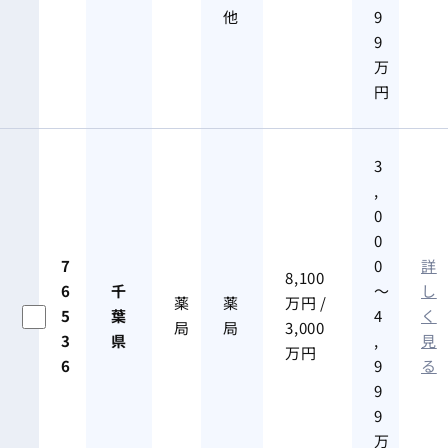
他
9
9
万
円
3
,
0
0
7
0
詳
8,100
6
千
～
し
薬
薬
万円 /
5
葉
4
く
局
局
3,000
3
県
,
見
万円
6
9
る
9
9
万