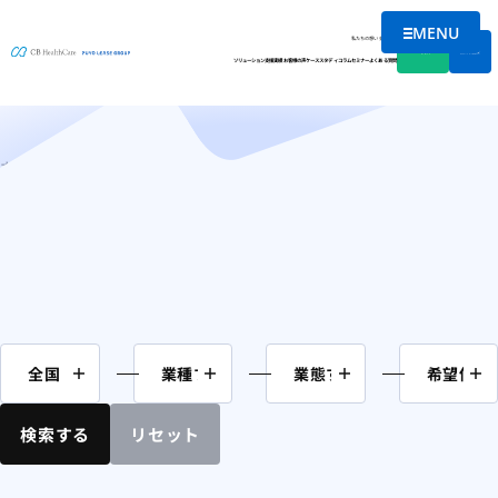
MENU
M&A案件情報
メニューを
私たちの想い
会社情報
資料DL
無料相談
ソリューション
支援実績
お客様の声
ケーススタディ
コラム
セミナー
よくある質問
ホーム
M&A案件情報
検索する
リセット