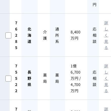
円
7
詳
6
北
通
応
し
介
8,400
2
海
所
相
く
護
万円
8
道
系
談
見
5
る
7
1億
詳
5
長
6,700
応
し
薬
薬
5
野
万円 /
相
く
局
局
2
県
4,700
談
見
2
万円
る
7
詳