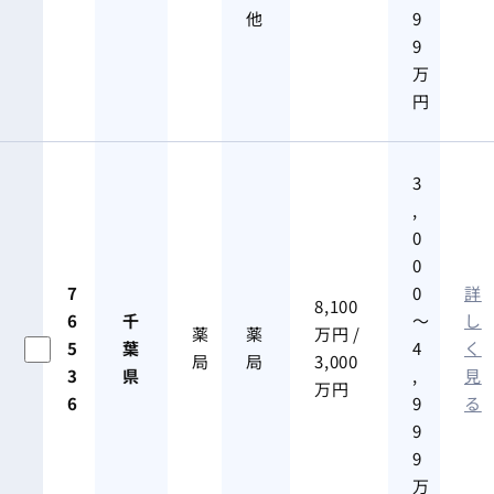
他
9
9
万
円
3
,
0
0
7
0
詳
8,100
6
千
～
し
薬
薬
万円 /
5
葉
4
く
局
局
3,000
3
県
,
見
万円
6
9
る
9
9
万