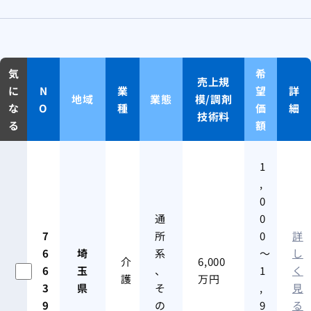
気
希
売上規
に
N
業
望
詳
地域
業態
模/調剤
な
O
種
価
細
技術料
る
額
1
,
0
通
0
7
所
0
詳
6
埼
系
～
し
介
6,000
6
玉
、
1
く
護
万円
3
県
そ
,
見
9
の
9
る