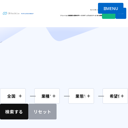
MENU
M&A案件情報
メニューを
私たちの想い
会社情報
資料DL
無料相談
ソリューション
支援実績
お客様の声
ケーススタディ
コラム
セミナー
よくある質問
ホーム
M&A案件情報
検索する
リセット