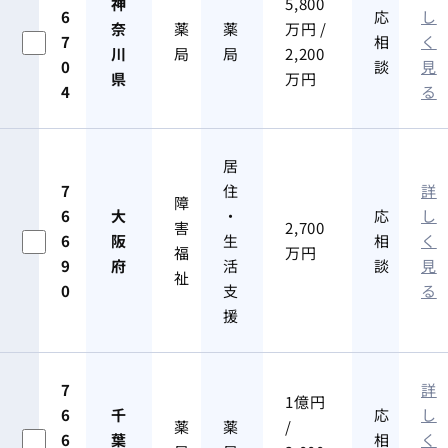
神
5,800
6
応
し
奈
薬
薬
万円 /
7
相
く
川
局
局
2,200
0
談
見
県
万円
4
る
居
7
住
詳
障
6
大
・
応
し
害
2,700
6
阪
生
相
く
福
万円
9
府
活
談
見
祉
0
支
る
援
7
詳
1億円
6
千
応
し
薬
薬
/
6
葉
相
く