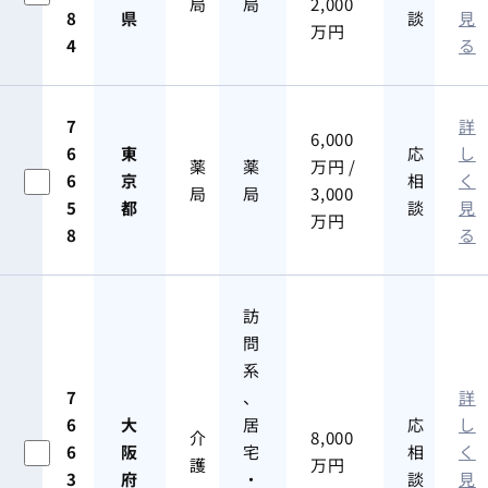
局
局
2,000
8
県
談
見
万円
4
る
7
詳
6,000
6
東
応
し
薬
薬
万円 /
6
京
相
く
局
局
3,000
5
都
談
見
万円
8
る
訪
問
系
7
、
詳
6
大
居
応
し
介
8,000
6
阪
宅
相
く
護
万円
3
府
・
談
見