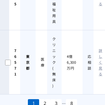
5
福
る
祉
用
具
ク
リ
7
ニ
詳
6
東
ッ
4億
応
し
医
5
京
ク
6,300
相
く
療
7
都
(
万円
談
見
1
無
る
床
)
1
2
3
8
…