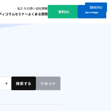
MENU
私たちの想い
会社情報
メニューを
資料DL
無料相談
ディ
コラム
セミナー
よくある質問
検索する
リセット