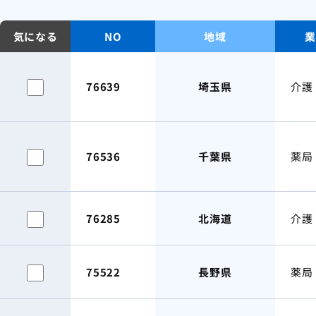
気になる
NO
地域
業
76639
埼玉県
介護
76536
千葉県
薬局
76285
北海道
介護
75522
長野県
薬局