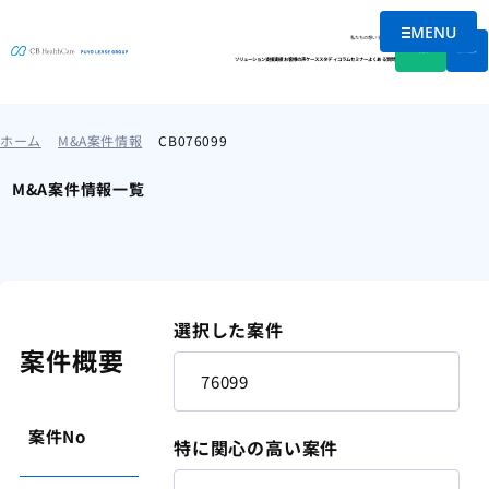
MENU
メニュー
私たちの想い
会社情報
資料DL
無料相談
ソリューション
支援実績
お客様の声
ケーススタディ
コラム
セミナー
よくある質問
ホーム
M&A案件情報
CB076099
M&A案件情報一覧
選択した案件
案件概要
案件No
76099
特に関心の高い案件