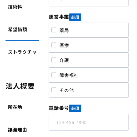
技術料
1,300万円
運営事業
必須
希望価額
応相談
薬局
医療
ストラクチャ
事業譲渡
介護
障害福祉
法人概要
その他
所在地
東京都
電話番号
必須
譲渡理由
不採算整理