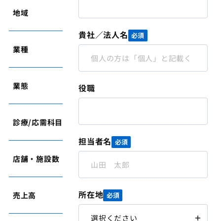
地域
東京都
貴社／法人名
必須
業種
薬局
業態
薬局
役職
診療/応需科目
小児科
担当者名
必須
店舗・施設数
1
所在地
売上高
2,600万円
必須