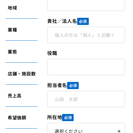
地域
奈良県
貴社／法人名
必須
業種
介護
業態
グループホーム
役職
店舗・施設数
1
担当者名
必須
売上高
4,600万円
所在地
希望価額
応相談
必須