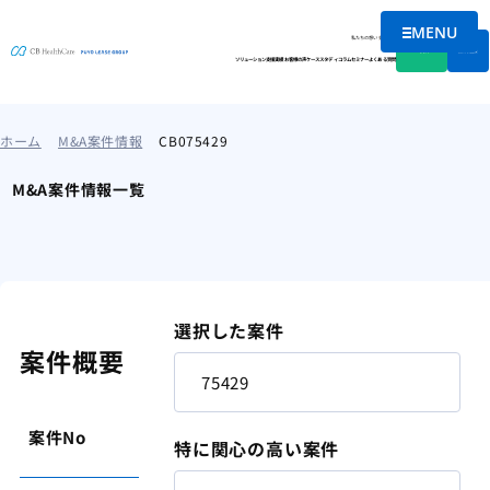
MENU
メニュー
私たちの想い
会社情報
資料DL
無料相談
ソリューション
支援実績
お客様の声
ケーススタディ
コラム
セミナー
よくある質問
ホーム
M&A案件情報
CB075429
M&A案件情報一覧
選択した案件
案件概要
案件No
75429
特に関心の高い案件