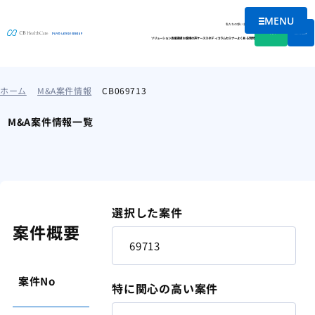
MENU
メニュー
私たちの想い
会社情報
資料DL
無料相談
ソリューション
支援実績
お客様の声
ケーススタディ
コラム
セミナー
よくある質問
ホーム
M&A案件情報
CB069713
M&A案件情報一覧
選択した案件
案件概要
案件No
69713
特に関心の高い案件