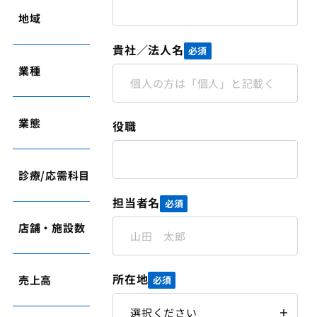
地域
大阪府
貴社／法人名
必須
業種
医療
業態
クリニック(無床)
役職
診療/応需科目
内科系
担当者名
必須
店舗・施設数
1
所在地
売上高
1億6,200万円
必須