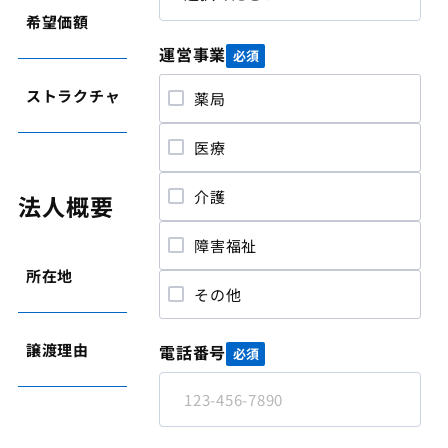
希望価額
5,000～7,999万円
運営事業
必須
ストラクチャ
個人事業譲渡
薬局
医療
介護
法人概要
障害福祉
所在地
大阪府
その他
譲渡理由
後継者不在
電話番号
必須