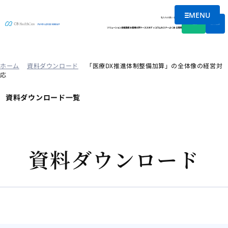
MENU
メニューを
私たちの想い
会社情報
資料DL
無料相談
ソリューション
支援実績
お客様の声
ケーススタディ
コラム
セミナー
よくある質問
ホーム
資料ダウンロード
「医療DX推進体制整備加算」の全体像の経営対
応
資料ダウンロード一覧
資料ダウンロード