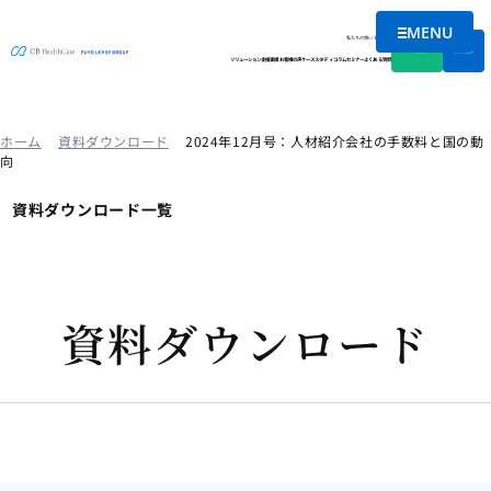
MENU
メニューを
私たちの想い
会社情報
資料DL
無料相談
ソリューション
支援実績
お客様の声
ケーススタディ
コラム
セミナー
よくある質問
ホーム
資料ダウンロード
2024年12月号：人材紹介会社の手数料と国の動
向
資料ダウンロード一覧
資料ダウンロード