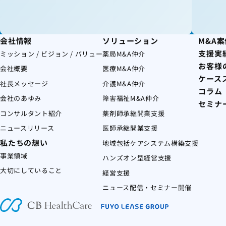
会社情報
ソリューション
M&A
支援実
ミッション / ビジョン / バリュー
薬局M&A仲介
お客様
会社概要
医療M&A仲介
ケース
社長メッセージ
介護M&A仲介
コラム
会社のあゆみ
障害福祉M&A仲介
セミナ
コンサルタント紹介
薬剤師承継開業支援
ニュースリリース
医師承継開業支援
私たちの想い
地域包括ケアシステム構築支援
事業領域
ハンズオン型経営支援
大切にしていること
経営支援
ニュース配信・セミナー開催