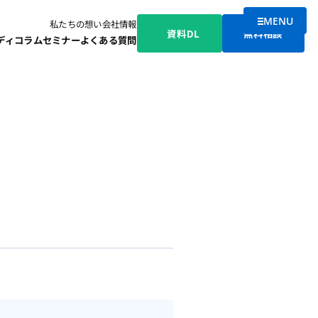
MENU
私たちの想い
会社情報
メニューを
資料DL
無料相談
ディ
コラム
セミナー
よくある質問