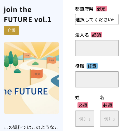
join the
都道府県
必須
FUTURE vol.1
介護
法人名
必須
役職
任意
姓
名
必須
必須
この資料ではこのようなこ