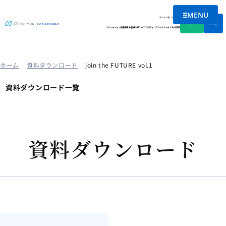
MENU
メニューを
私たちの想い
会社情報
資料DL
無料相談
ソリューション
支援実績
お客様の声
ケーススタディ
コラム
セミナー
よくある質問
ホーム
資料ダウンロード
join the FUTURE vol.1
資料ダウンロード一覧
資料ダウンロード