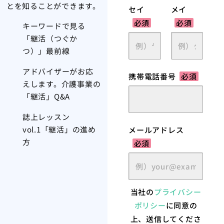
とを知ることができます。
セイ
メイ
必須
必須
キーワードで見る
「継活（つぐか
つ）」最前線
アドバイザーがお応
携帯電話番号
必須
えします。介護事業の
「継活」Q&A
誌上レッスン
vol.1「継活」の進め
メールアドレス
方
必須
当社の
プライバシー
ポリシー
に同意の
上、送信してくださ