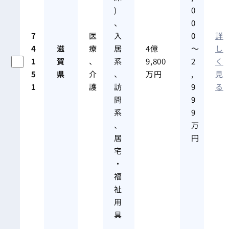
)
0
、
0
7
医
入
0
詳
4
滋
療
居
4億
～
し
1
賀
、
系
9,800
2
く
5
県
介
、
万円
,
見
1
護
訪
9
る
問
9
系
9
、
万
居
円
宅
・
福
祉
用
具