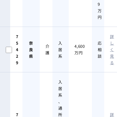
9
万
円
7
詳
5
奈
入
応
し
介
4,600
4
良
居
相
く
護
万円
2
県
系
談
見
9
る
入
居
系
、
通
7
所
詳