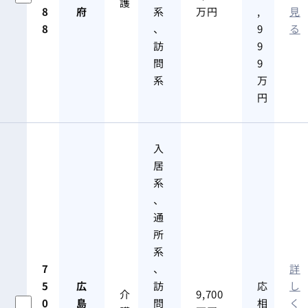
護
8
府
系
万円
,
見
8
、
9
る
訪
9
問
9
系
万
円
入
居
系
、
通
所
系
7
、
詳
5
広
訪
応
し
介
9,700
0
島
問
相
く