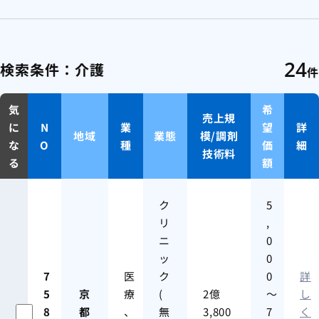
24
検索条件：
介護
件
気
希
売上規
に
N
業
望
詳
地域
業態
模/調剤
な
O
種
価
細
技術料
る
額
ク
5
リ
,
ニ
0
ッ
0
7
医
ク
0
詳
5
京
療
(
2億
～
し
8
都
、
無
3,800
7
く