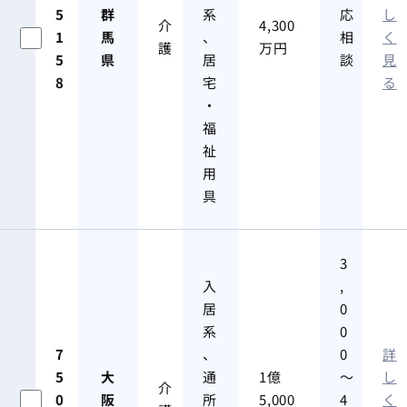
5
群
系
応
し
介
4,300
1
馬
、
相
く
護
万円
5
県
居
談
見
8
宅
る
・
福
祉
用
具
3
入
,
居
0
系
0
7
、
0
詳
5
大
通
1億
～
し
介
0
阪
所
5,000
4
く