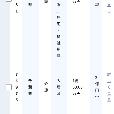
護
万円
8
県
系
談
見
1
、
る
居
宅
・
福
祉
用
具
7
詳
2
4
千
入
1億
し
介
億
9
葉
居
5,000
く
護
円
7
県
系
万円
見
～
5
る