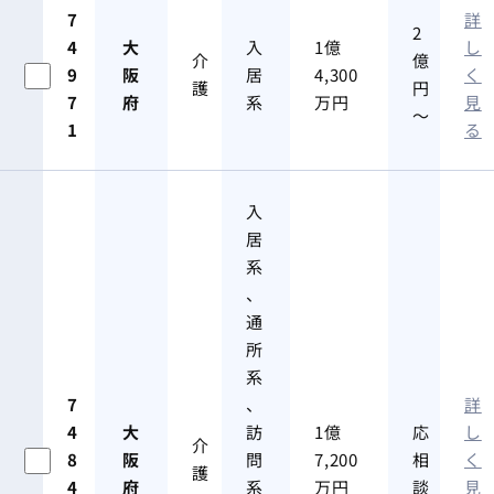
7
詳
2
4
大
入
1億
し
介
億
9
阪
居
4,300
く
護
円
7
府
系
万円
見
～
1
る
入
居
系
、
通
所
系
7
、
詳
4
大
訪
1億
応
し
介
8
阪
問
7,200
相
く
護
4
府
系
万円
談
見