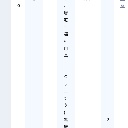
0
、
る
居
宅
・
福
祉
用
具
ク
リ
ニ
ッ
ク
(
無
2
床
,