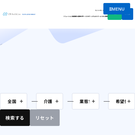
MENU
M&A案件情報
メニューを
私たちの想い
会社情報
資料DL
無料相談
ソリューション
支援実績
お客様の声
ケーススタディ
コラム
セミナー
よくある質問
ホーム
M&A案件情報
ページ 2
検索する
リセット