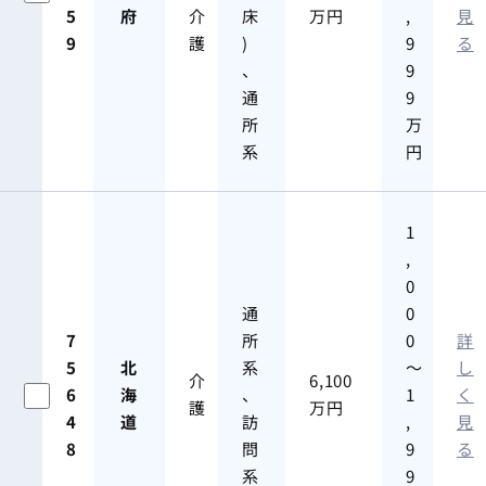
5
府
介
床
万円
,
見
9
護
)
9
る
、
9
通
9
所
万
系
円
1
,
0
通
0
7
所
0
詳
5
北
系
～
し
介
6,100
6
海
、
1
く
護
万円
4
道
訪
,
見
8
問
9
る
系
9