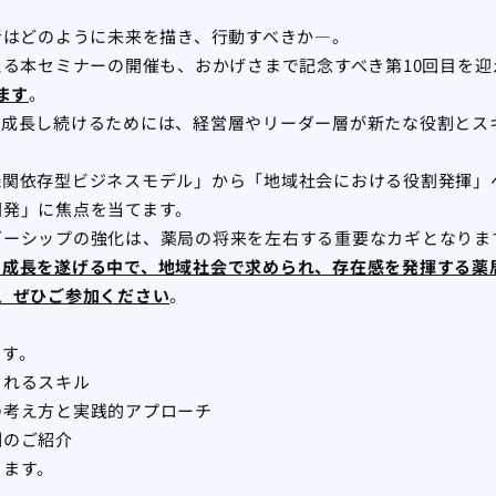
者はどのように未来を描き、行動すべきか―。
える本セミナーの開催も、おかげさまで記念すべき第10回目を迎
ます
。
、成長し続けるためには、経営層やリーダー層が新たな役割とス
機関依存型ビジネスモデル」から「地域社会における役割発揮」
開発」に焦点を当てます。
ダーシップの強化は、薬局の将来を左右する重要なカギとなりま
成長を遂げる中で、地域社会で求められ、存在感を発揮する薬局
、ぜひご参加ください
。
ます。
られるスキル
の考え方と実践的アプローチ
例のご紹介
ります。