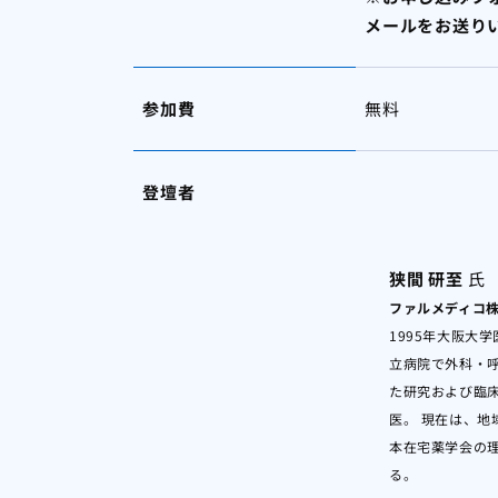
メールをお送り
参加費
無料
登壇者
狭間 研至
氏
ファルメディコ
1995年大阪大
立病院で外科・呼
た研究および臨床
医。 現在は、地
本在宅薬学会の
る。