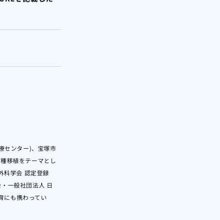
療センター)、宝塚市
異種移植をテーマとし
外科学会 認定登録
・一般社団法人 日
育にも携わってい