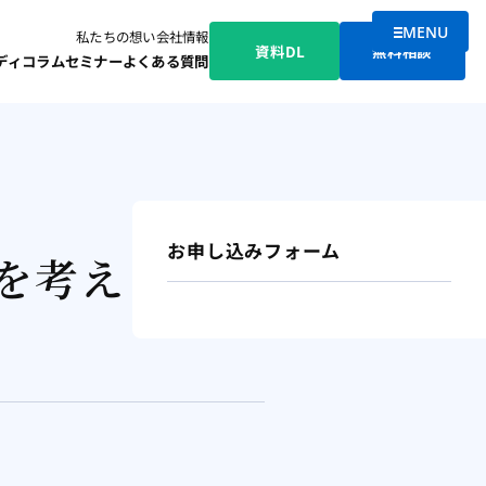
MENU
私たちの想い
会社情報
メニューを
資料DL
無料相談
ディ
コラム
セミナー
よくある質問
お申し込みフォーム
”を考える