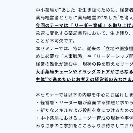
中小薬局が“あした”を生き抜くために、経営
薬局経営者とともに薬局経営の“あした”を考
今回のテーマは『 リーダー育成 』を取り上げ
急速に変化する薬局業界において、生き残り
ことが不可欠です。
本セミナーでは、特に、従来の「立地や医療
めに必要な「人事戦略」や「リーダーシップ
経営の難化が進む中、現状の枠を超えたリー
大手薬局チェーンやドラッグストアがさらなる
主体”で進めたいとお考えの経営者のみなさま
本セミナーでは以下の内容を中心にお届けし
・経営層・リーダー層が直面する課題と求め
・新たなスキルおよび役割を身につけるため
・中小薬局におけるリーダー育成の現状や事
みなさまのご参加をこころよりお待ちしてお