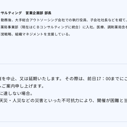
サルティング 営業企画部 部長
勤務後、大手総合アウトソーシング会社での執行役員、子会社社長などを経て、
ズ薬局事業部（現在はＣＢコンサルティングに統合）に入社。医療、調剤薬局含
経営戦略、組織マネジメントを支援している。
を中止、又は延期いたします。 その際は、前日17：00までに
へご案内申し上げます。
に達しない場合。
天災・人災などの災害といった不可抗力により、開催が困難と