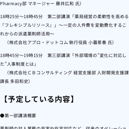
Pharmacy部 マネージャー 藤井広和 氏）
18時25分～18時45分 第二部講演
「薬局経営の柔軟性を高める
『フレキシブルリソース』」～一定の人件費を変動費化するこ
れからの派遣薬剤師活用～
（株式会社アプロ・ドットコム 執行役員 小暮景春 氏）
18時45分～19時15分 第三部講演「外部環境の”変化に対応し
た”人事制度とは」
（株式会社ＣＢコンサルティング 経営支援部 人財開発支援課
課長 多田和史）
【予定している内容】
●第一部講演概要
薬剤師の対人業務の充実や在宅対応など、従来のオペレーショ