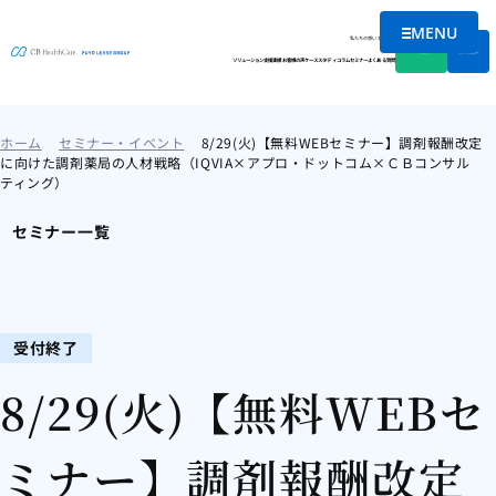
MENU
メニューを
私たちの想い
会社情報
資料DL
無料相談
ソリューション
支援実績
お客様の声
ケーススタディ
コラム
セミナー
よくある質問
ホーム
セミナー・イベント
8/29(火)【無料WEBセミナー】調剤報酬改定
に向けた調剤薬局の人材戦略（IQVIA×アプロ・ドットコム×ＣＢコンサル
ティング）
セミナー一覧
受付終了
8/29(火)【無料WEBセ
ミナー】調剤報酬改定