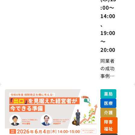
:00～
14:00
、
19:00
～
20:00
同業者
の成功
事例に
学ぶ 高
齢者住
薬局
宅との
医療
連携で
介護
両立す
る地域
障害
貢献と
福祉