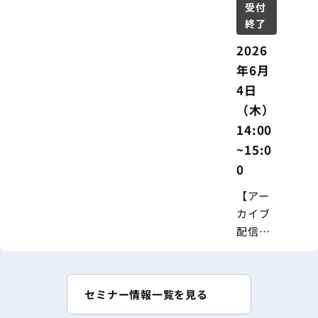
経営成
受付
長
終了
2026
年6月
4日
（木）
14:00
~15:0
0
【アー
カイブ
配信
中】無
料セミ
ナー｜
セミナー情報一覧を見る
令和8年