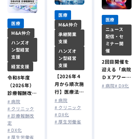
医療
医療
医療
M&A仲介
ニュース
M&A仲介
承継開業
配信・セ
支援
ハンズオ
ミナー開
ン型経営
催
ハンズオ
支援
ン型経営
2回目開催を
支援
経営支援
迎える「病院
【2026年４
ＤＸアワード
令和8年度
月から順次施
2026」～医
（2026年）
# 病院
# DX化
行】医療法改
療ＤＸが“前
診療報酬改定
正のポイント
# 病院
提”となる時
が答申：AI・
# 病院
―都市部では
# クリニック
代へ～
ICT活用とオ
# クリニック
# DX化
開業規制も
# 診療報酬改
ンライン診療
# 厚生労働省
定
拡大編
# DX化
# 厚生労働省