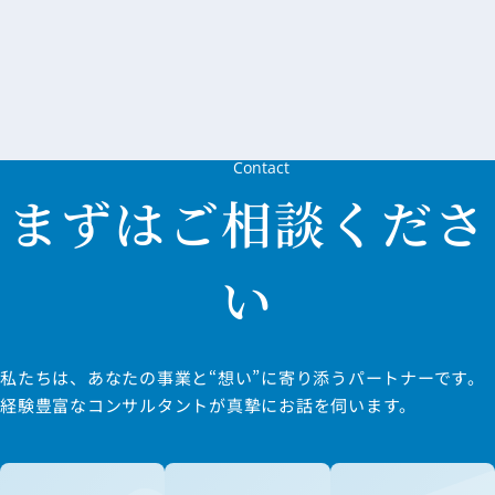
度 税制
改正を
機に考
える！
「出
口」を
Contact
見据え
た経営
まずはご相談くださ
者が今
できる
い
準備
私たちは、あなたの事業と“想い”に寄り添うパートナーです。
経験豊富なコンサルタントが真摯にお話を伺います。