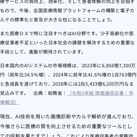
療サービスの質向上、効率化、そして患者体験の向上を目指す
もので、今後、全国医療情報プラットフォームの構築と電子カ
ルテの標準化と普及が大きな柱になることでしょう。
また医療ＤＸで特に注目すべきはAI分野です。少子高齢化や医
療従事者不足といった日本社会の課題を解決するための重要な
手段として、進展が期待されています。
日本国内のAIシステムの市場規模は、2023年に6,858億7,300万
円（前年比34.5％増）、2024年に前年比41.6％増の1兆763億円
と急成長を遂げており、2028年には2兆5,433億6,200万円なる
見込みです。 出典：総務省｜
（令和6年版 情報通信白書｜市
場概況）
現在、AI技術を用いた画像診断やカルテ解析が進んでおり、
今後さらに医療の質を向上させるための重要なツールとし
ての役割を果たすでしょう。
これにより医療従事者の業務効