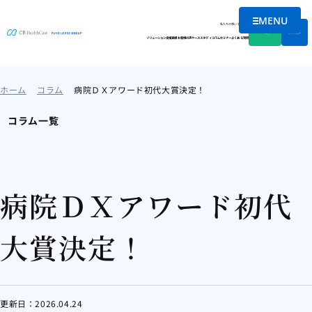
MENU
メニューを
私たちの想い
会社情報
資料DL
無料相談
ソリューション
支援実績
お客様の声
ケーススタディ
コラム
セミナー
よくある質問
ホーム
コラム
病院ＤＸアワード初代大賞決定！
コラム一覧
病院ＤＸアワード初代
大賞決定！
更新日：
2026.04.24